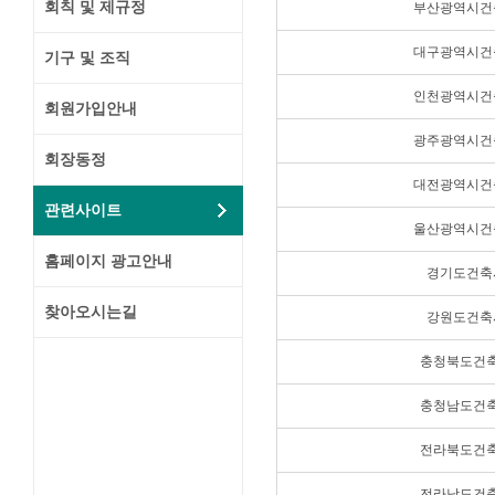
회칙 및 제규정
부산광역시건
대구광역시건
기구 및 조직
인천광역시건
회원가입안내
광주광역시건
회장동정
대전광역시건
관련사이트
울산광역시건
홈페이지 광고안내
경기도건축
찾아오시는길
강원도건축
충청북도건
충청남도건
전라북도건
전라남도건