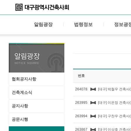
알림광장
법령정보
정보광
번호
협회공지사항
264078
[대구] 박철우 건축사
건축계소식
263995
[대구] 이은정 건축사
공지사항
263994
[대구] 구찬우 건축사
공문시행
263867
[대구] 이상호 건축사