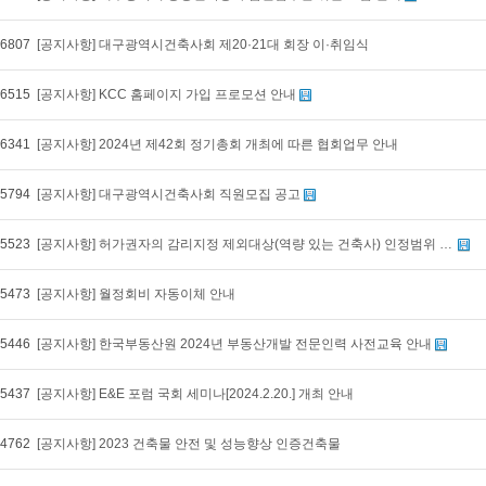
6807
[공지사항] 대구광역시건축사회 제20·21대 회장 이·취임식
6515
[공지사항] KCC 홈페이지 가입 프로모션 안내
6341
[공지사항] 2024년 제42회 정기총회 개최에 따른 협회업무 안내
5794
[공지사항] 대구광역시건축사회 직원모집 공고
5523
[공지사항] 허가권자의 감리지정 제외대상(역량 있는 건축사) 인정범위 한정 건축법 시행령 일부개정안 입법예고에 대한 의견 제출 요청
5473
[공지사항] 월정회비 자동이체 안내
5446
[공지사항] 한국부동산원 2024년 부동산개발 전문인력 사전교육 안내
5437
[공지사항] E&E 포럼 국회 세미나[2024.2.20.] 개최 안내
4762
[공지사항] 2023 건축물 안전 및 성능향상 인증건축물