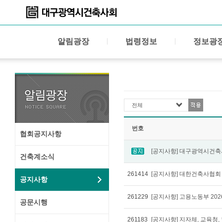
알림광장
법령정보
정보광
전체
번호
협회공지사항
[공지사항] 대구광역시건축
건축계소식
261414
공지사항
261229
[공지사항] 고용노동부 2
공문시행
261183