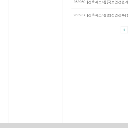
263960
[건축계소식] [국토안전관
263937
[건축계소식] [행정안전부]
1